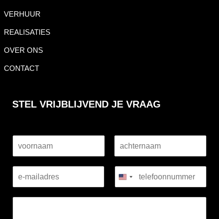
VERHUUR
REALISATIES
OVER ONS
CONTACT
STEL VRIJBLIJVEND JE VRAAG
V
A
o
c
o
h
r
t
n
e
a
r
a
n
m
a